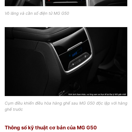
Vô lăng và cần số điện tử MG G50
Cụm điều khiển điều hòa hàng ghế sau MG G50 độc lập với hàng
ghế trước
Thông số kỹ thuật cơ bản của MG G50