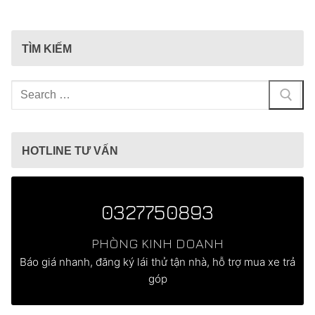
TÌM KIẾM
Tìm
kiếm
cho:
HOTLINE TƯ VẤN
0327750893
PHÒNG KINH DOANH
Báo giá nhanh, đăng ký lái thử tận nhà, hỗ trợ mua xe trả
góp