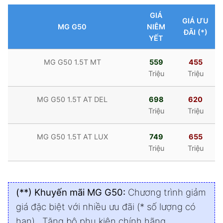
GIÁ
GIÁ ƯU
MG G50
NIÊM
ĐÃI (*)
YẾT
MG G50 1.5T MT
559
455
Triệu
Triệu
MG G50 1.5T AT DEL
698
620
Triệu
Triệu
MG G50 1.5T AT LUX
749
655
Triệu
Triệu
(**) Khuyến mãi MG G50:
Chương trình giảm
giá đặc biệt với nhiều ưu đãi (* số lượng có
hạn) . Tặng bộ phụ kiện chính hãng.