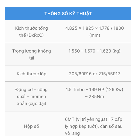
THÔNG SỐ KỸ THUẬT
Kích thước tổng
4.825 x 1.825 x 1.778 / 1800
thể (DxRxC)
(mm)
Trọng lượng không
1.550 – 1.570 – 1.620 (kg)
tải
Kích thước lốp
205/60R16 or 215/55R17
Động cơ – công
1.5 Turbo – 169 HP (126 Kw)
suất – momen
– 285Nm
xoắn (cực đại)
6MT (vị trí yên ngựa) | 7 cấp
Hộp số
ly hợp kép (ướt), cần số sau
vô lăng