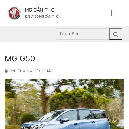
Chuyển
MG CẦN THƠ
đến
ĐẠI LÝ 3S MG CẦN THƠ
nội
dung
Tìm
kiếm
cho:
MG G50
CẦN THƠ MG
XE MG