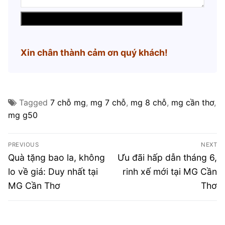
Xin chân thành cảm ơn quý khách!
Tagged
7 chỗ mg
,
mg 7 chỗ
,
mg 8 chỗ
,
mg cần thơ
,
mg g50
Điều
PREVIOUS
NEXT
hướng
Previous
Next
Quà tặng bao la, không
Ưu đãi hấp dẫn tháng 6,
post:
post:
bài
lo về giá: Duy nhất tại
rinh xế mới tại MG Cần
MG Cần Thơ
Thơ
viết