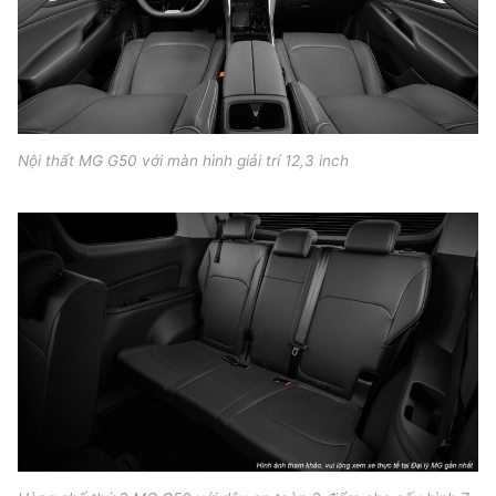
Nội thất MG G50 với màn hình giải trí 12,3 inch