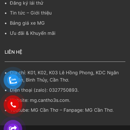
Đăng ký lái thử
Tin tức
–
Giới thiệu
Bảng giá xe MG
Ưu đãi & Khuyến mãi
LIÊN HỆ
Địa chỉ: K01, K02, K03 Lê Hồng Phong, KDC Ngân
Thuận, Bình Thủy, Cần Thơ.
Điện thoại (zalo):
0327750893
.
Website:
mg.cantho3s.com
.
Youtube:
MG Cần Thơ
– Fanpage: MG Cần Thơ.