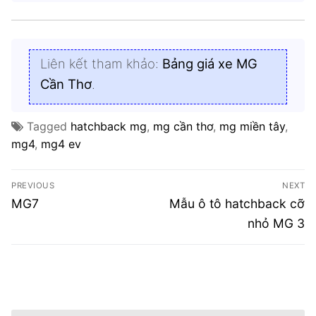
Liên kết tham khảo:
Bảng giá xe MG
Cần Thơ
.
Tagged
hatchback mg
,
mg cần thơ
,
mg miền tây
,
mg4
,
mg4 ev
PREVIOUS
NEXT
Điều
Previous
Next
MG7
Mẫu ô tô hatchback cỡ
hướng
post:
post:
nhỏ MG 3
bài
viết