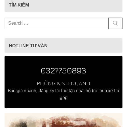
TÌM KIẾM
Tìm
kiếm
cho:
HOTLINE TƯ VẤN
0327750893
PHÒNG KINH DOANH
Báo giá nhanh, đăng ký lái thử tận nhà, hỗ trợ mua xe trả
góp