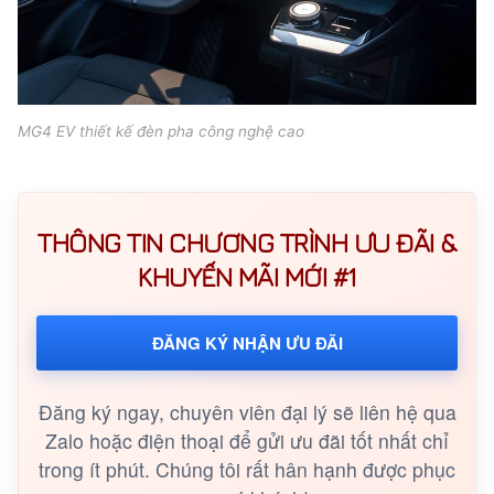
MG4 EV thiết kế đèn pha công nghệ cao
THÔNG TIN CHƯƠNG TRÌNH ƯU ĐÃI &
KHUYẾN MÃI MỚI #1
ĐĂNG KÝ NHẬN ƯU ĐÃI
Đăng ký ngay, chuyên viên đại lý sẽ liên hệ qua
Zalo hoặc điện thoại để gửi ưu đãi tốt nhất chỉ
trong ít phút. Chúng tôi rất hân hạnh được phục