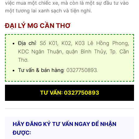
việc mua một chiếc xe, mà còn là một sự đầu tư vào
một tương lai xanh sạch và tiện nghi.
ĐẠI LÝ MG CẦN THƠ
Địa chỉ
: Số K01, K02, K03 Lê Hồng Phong,
KDC Ngân Thuận, quận Bình Thủy, Tp. Cần
Thơ.
Tư vấn & bán hàng
: 0327750893.
TƯ VẤN: 0327750893
HÃY ĐĂNG KÝ TƯ VẤN NGAY ĐỂ NHẬN
ĐƯỢC: