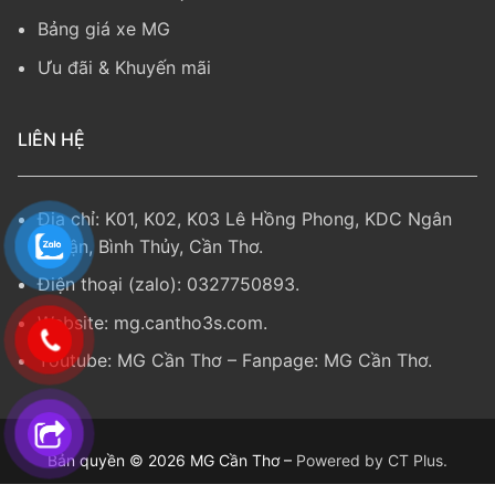
Bảng giá xe MG
Ưu đãi & Khuyến mãi
LIÊN HỆ
Địa chỉ: K01, K02, K03 Lê Hồng Phong, KDC Ngân
Thuận, Bình Thủy, Cần Thơ.
Điện thoại (zalo):
0327750893
.
Website:
mg.cantho3s.com
.
Youtube:
MG Cần Thơ
– Fanpage: MG Cần Thơ.
Bản quyền © 2026 MG Cần Thơ –
Powered by CT Plus.