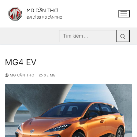
Chuyển
MG CẦN THƠ
đến
ĐẠI LÝ 3S MG CẦN THƠ
nội
dung
Tìm
kiếm
cho:
MG4 EV
MG CẦN THƠ
XE MG