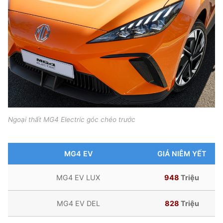
Ngoại thất MG4 Electric góc chéo trước
MG4 EV
GIÁ NIÊM YẾT
MG4 EV LUX
948
Triệu
MG4 EV DEL
828
Triệu