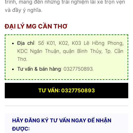
trình, mang đến những trải nghiệm lái xe trọn vẹn
và đầy ý nghĩa.
ĐẠI LÝ MG CẦN THƠ
Địa chỉ
: Số K01, K02, K03 Lê Hồng Phong,
KDC Ngân Thuận, quận Bình Thủy, Tp. Cần
Thơ.
Tư vấn & bán hàng
: 0327750893.
TƯ VẤN: 0327750893
HÃY ĐĂNG KÝ TƯ VẤN NGAY ĐỂ NHẬN
ĐƯỢC: