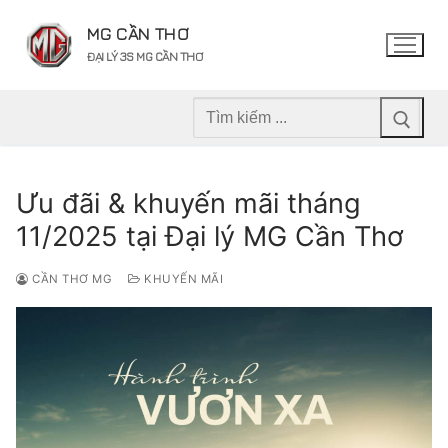
Chuyển
MG CẦN THƠ
đến
ĐẠI LÝ 3S MG CẦN THƠ
nội
dung
Tìm
kiếm
cho:
Ưu đãi & khuyến mãi tháng
11/2025 tại Đại lý MG Cần Thơ
CẦN THƠ MG
KHUYẾN MÃI