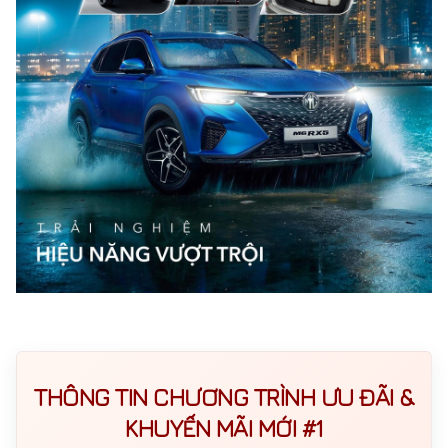
THÔNG TIN CHƯƠNG TRÌNH ƯU ĐÃI &
KHUYẾN MÃI MỚI #1