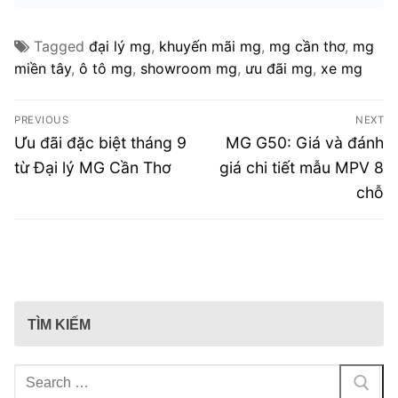
Tagged
đại lý mg
,
khuyến mãi mg
,
mg cần thơ
,
mg
miền tây
,
ô tô mg
,
showroom mg
,
ưu đãi mg
,
xe mg
Điều
PREVIOUS
NEXT
hướng
Previous
Next
Ưu đãi đặc biệt tháng 9
MG G50: Giá và đánh
post:
post:
bài
từ Đại lý MG Cần Thơ
giá chi tiết mẫu MPV 8
chỗ
viết
TÌM KIẾM
Tìm
kiếm